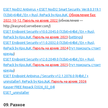
ESET Nod32 Antivirus + ESET Nod32 Smart Security. Ver.8.0.319.1
(32bit+64bit / En + Rus). RePack by KpoJIuK.
Обновление баз:
2022-10-12. Пароль на архив: 2022
(обновления —
http://easynod.servebeer.com/)
ESET Endpoint Security v10.0.2045.0 (32bit+64bit / En + Rus).
RePack by KpoJIuK.
Пароль на архив: 2023
(
settings
)
ESET Endpoint Security v11.0.2032.0 (32bit+64bit / En + Rus).
RePack by KpoJIuK.
Пароль на архив: 2024
(
тут поискать стоит
креды
)
ESET Endpoint Security v12.0.2049.0 (32bit+64bit / En + Rus).
RePack by KpoJIuK.
Пароль на архив: 2025
(
тут поискать стоит
креды
)
ESET Endpoint Antivirus / Security v12.1.2076.0 (64bit / +
uninstaller). RePack by KpoJIuK.
Пароль на архив: 2026
Kasper FREE Repack (2026_02_04)
ESET_uninstaller
09. Разное